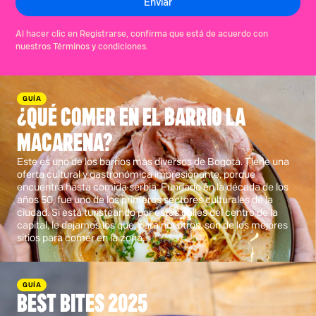
Al hacer clic en Registrarse, confirma que está de acuerdo con
nuestros Términos y condiciones.
GUÍA
¿QUÉ COMER EN EL BARRIO LA
MACARENA?
Este es uno de los barrios más diversos de Bogotá. Tiene una
oferta cultural y gastronómica impresionante, porque
encuentra hasta comida serbia. Fundado en la década de los
años 50, fue uno de los primeros sectores culturales de la
ciudad. Si está turisteando por estas calles del centro de la
capital, le dejamos los que, para nosotros, son de los mejores
sitios para comer en la zona.
GUÍA
BEST BITES 2025