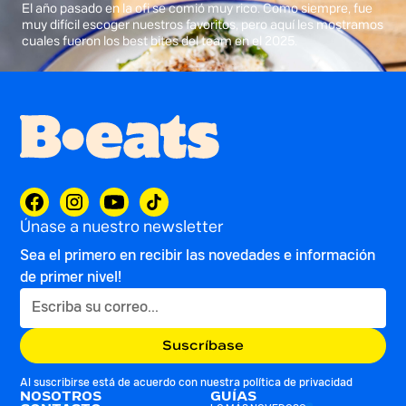
El año pasado en la ofi se comió muy rico. Como siempre, fue
muy difícil escoger nuestros favoritos, pero aquí les mostramos
cuales fueron los best bites del team en el 2025.
Únase a nuestro newsletter
Sea el primero en recibir las novedades e información
de primer nivel!
Al suscribirse está de acuerdo con nuestra
política de privacidad
NOSOTROS
GUÍAS