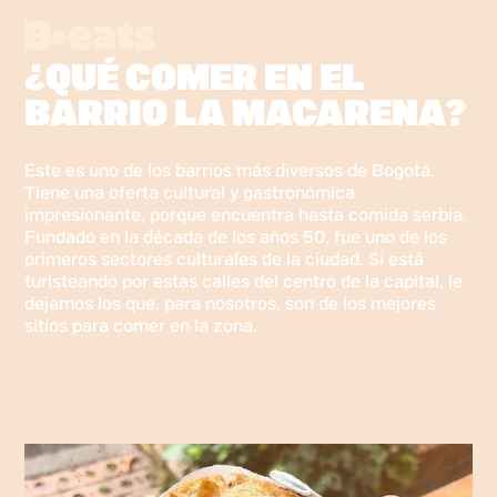
¿QUÉ COMER EN EL
BARRIO LA MACARENA?
Este es uno de los barrios más diversos de Bogotá.
Tiene una oferta cultural y gastronómica
impresionante, porque encuentra hasta comida serbia.
Fundado en la década de los años 50, fue uno de los
primeros sectores culturales de la ciudad. Si está
turisteando por estas calles del centro de la capital, le
dejamos los que, para nosotros, son de los mejores
sitios para comer en la zona.