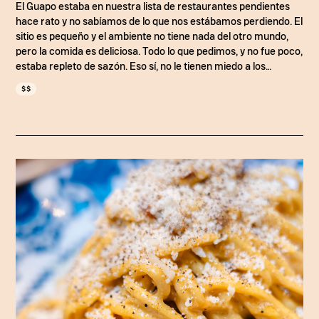
El Guapo estaba en nuestra lista de restaurantes pendientes
hace rato y no sabíamos de lo que nos estábamos perdiendo. El
sitio es pequeño y el ambiente no tiene nada del otro mundo,
pero la comida es deliciosa. Todo lo que pedimos, y no fue poco,
estaba repleto de sazón. Eso sí, no le tienen miedo a los
sabores osados, por lo que algunos platos puede que no sean
$$
para todo el mundo. Pero por regla general, son salsudos y muy
sabrosos. A nosotros nos descrestaron las costillas y el bao
sam es perfecto si va en grupo, pues de un solo plato comen
hasta cuatro.