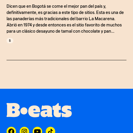
Dicen que en Bogotá se come el mejor pan del país y,
definitivamente, es gracias a este tipo de sitios. Esta es una de
las panaderías más tradicionales del barrio La Macarena.
Abrió en 1974 y desde entonces es el sitio favorito de muchos
para un clásico desayuno de tamal con chocolate y pan.
Además de la buena sazón en el caldo de costilla, esta
$
panadería tiene buenos liberales, galletas de ojitos y, por
supuesto, el pan.