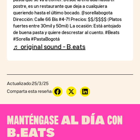
postre, es un restaurante que deja a cualquiera
queriendo hasta el último bocado. @sorellabogota
Dirección: Calle 66 Bis #4-71 Precios: $$/$$$$ (Platos
fuertes entre 30mil y 50mil) La ocasión: Está antojado
de buena pasta y quiere descrestar al cuento. #Beats
#Sorella #PastaBogotá
♬ original sound - B.eats
Actualizado:
25/3/25
Comparta esta reseña:
MANTÉNGASE
CON
AL DÍA
B.EATS