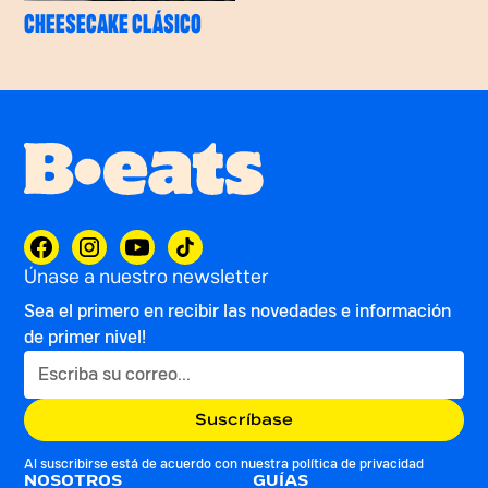
CHEESECAKE CLÁSICO
Únase a nuestro newsletter
Sea el primero en recibir las novedades e información
de primer nivel!
Al suscribirse está de acuerdo con nuestra
política de privacidad
NOSOTROS
GUÍAS