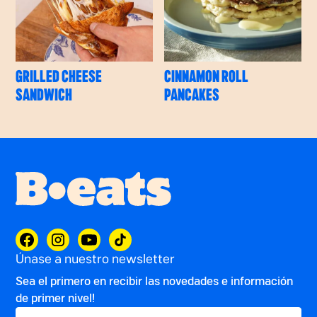
GRILLED CHEESE
CINNAMON ROLL
SANDWICH
PANCAKES
Únase a nuestro newsletter
Sea el primero en recibir las novedades e información
de primer nivel!