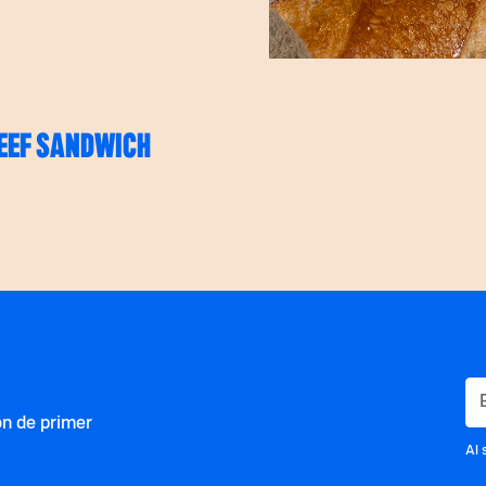
EEF SANDWICH
ón de primer
Al 