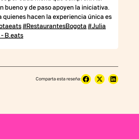
 bueno y de paso apoyen la iniciativa.
quienes hacen la experiencia única es
otaeats
#RestaurantesBogota
#Julia
 - B.eats
Comparta esta reseña: