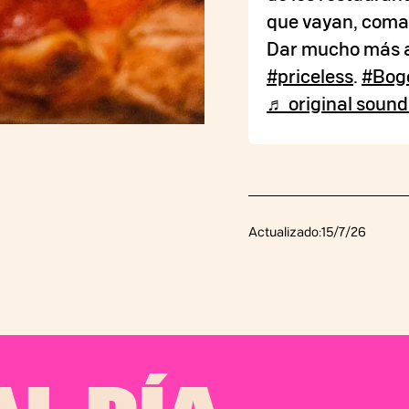
que vayan, coman
Dar mucho más a 
#priceless
.
#Bog
♬ original sound
Actualizado:
15/7/26