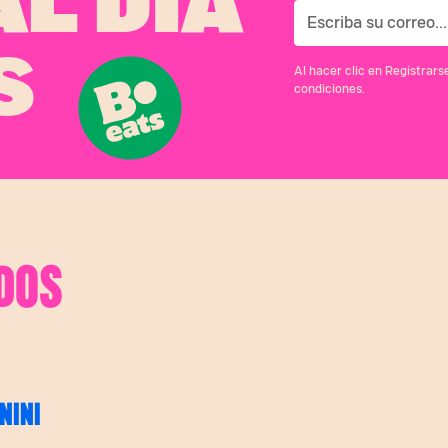
L DÍA
S
Al hacer clic en Registrar
condiciones.
DOS
NINI