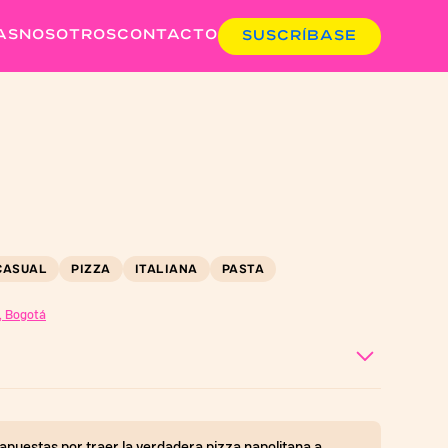
AS
NOSOTROS
CONTACTO
SUSCRÍBASE
CASUAL
PIZZA
ITALIANA
PASTA
, Bogotá
 apuestas por traer la verdadera pizza napolitana a