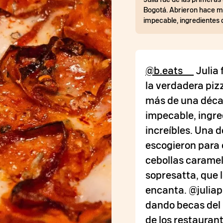
Bogotá. Abrieron hace má
impecable, ingredientes 
@b.eats__
Julia 
la verdadera piz
más de una décad
impecable, ingre
increíbles. Una d
escogieron para 
cebollas caramel
sopresatta, que 
encanta. @julia
dando becas del 
de los restauran