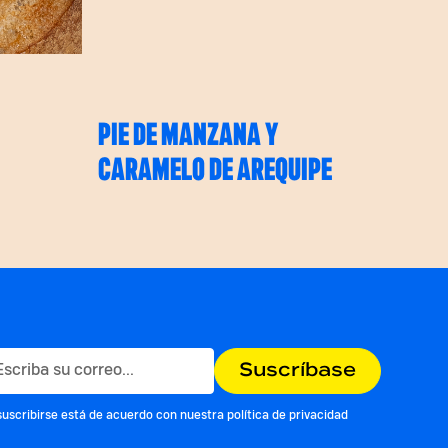
PIE DE MANZANA Y
CARAMELO DE AREQUIPE
suscribirse está de acuerdo con nuestra
política de privacidad