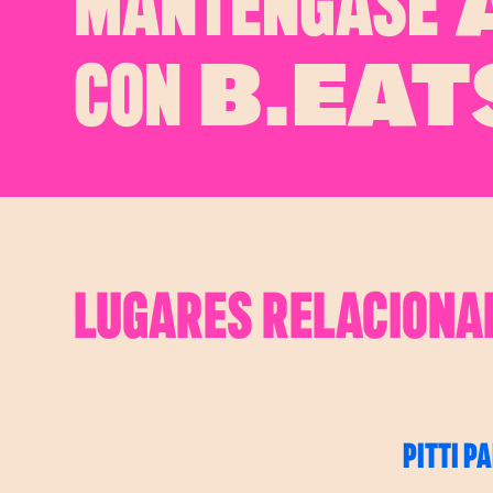
MANTÉNGASE
A
CON
B.EAT
LUGARES RELACIONA
PITTI PA