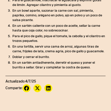
Para el guacamole, machacar el aguacate y exprimir gotas
de limón. Agregar cilantro y pimienta al gusto.
En un bowl aparte, sazonar la carne con sal, pimienta,
paprika, comino, orégano en polvo, ajo en polvo y un poco de
salsa picante.
En un sartén caliente con un poco de aceite, sellar la carne
hasta que coja color, no sobrecocinar.
Para el pico de gallo, pique el tomate, la cebolla y el cilantro en
trozos pequeños.
En una tortilla, servir una cama de arroz, algunas tiras de
carne, frijoles de lata, crema agria, pico de gallo y guacamole.
Doblar y cerrar el burrito.
En un sartén antiadherente, derretir el queso y poner el
burrito a sellar. Girar y completar la costra de queso.
Actualizado:
4/7/25
Comparte:
@b.eats__
En esta ofi creemos que una