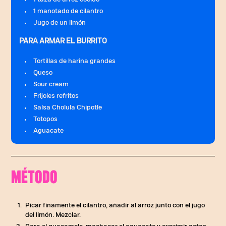
1 manotado de cilantro
Jugo de un limón
PARA ARMAR EL BURRITO
Tortillas de harina grandes
Queso
Sour cream
Frijoles refritos
Salsa Cholula Chipotle
Totopos
Aguacate
MÉTODO
Picar finamente el cilantro, añadir al arroz junto con el jugo
del limón. Mezclar.