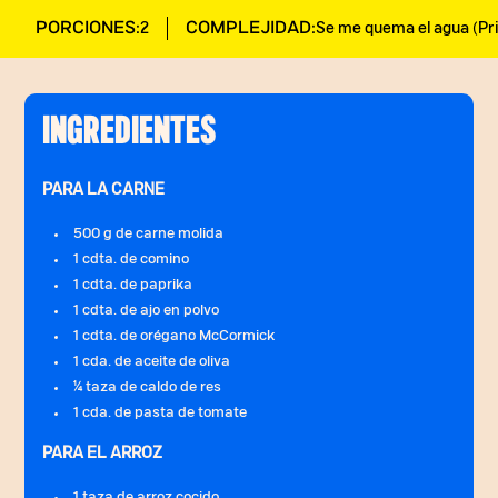
PORCIONES:
COMPLEJIDAD:
2
Se me quema el agua (Pri
INGREDIENTES
PARA LA CARNE
500 g de carne molida
1 cdta. de comino
1 cdta. de paprika
1 cdta. de ajo en polvo
1 cdta. de orégano McCormick
1 cda. de aceite de oliva
¼ taza de caldo de res
1 cda. de pasta de tomate
PARA EL ARROZ
1 taza de arroz cocido