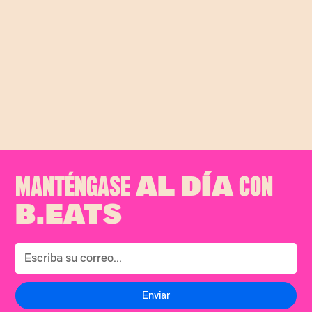
costra de queso mejora cualquier cosa
y en esta coca gomela ni se diga. ¿Cuál
sería su mejor receta de burrito con
@mccormickcolombia
♬ sonido
original - B.eats
MANTÉNGASE
CON
AL DÍA
B.EATS