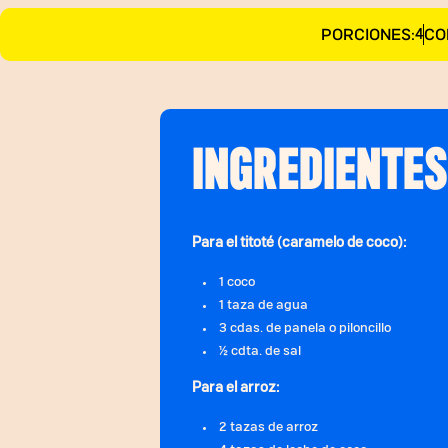
PORCIONES:
CO
4
INGREDIENTES
Para el titoté (caramelo de coco):
1 coco
1 taza de agua
3 cdas. de panela o piloncillo
½ cdta. de sal
Para el arroz:
2 tazas de arroz