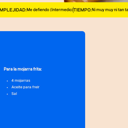
MPLEJIDAD:
TIEMPO:
Me defiendo (Intermedio)
Ni muy muy ni tan t
@b.eats
los mejor
que si e
celebrar 
Para la mojarra frita:
Y si se q
4 mojarras
métale u
Aceite para freír
Sal
@cervez
sound - 