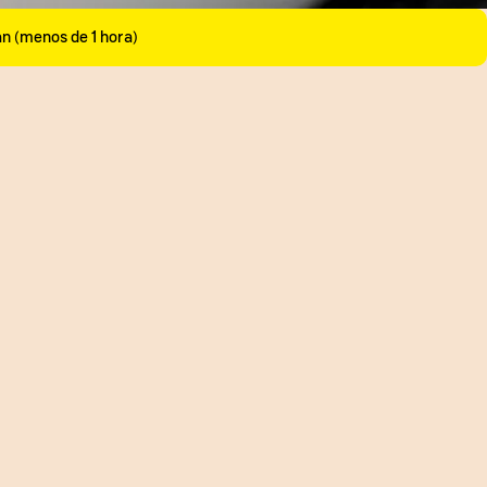
an (menos de 1 hora)
__
El arroz con coco es uno de
es inventos de este país! Así
staba buscando menú pa
el 20 de julio, no busque más.
uiere sentir como en la playa,
na mojarra frita y una
aclubcolombia
♬ original
B.eats