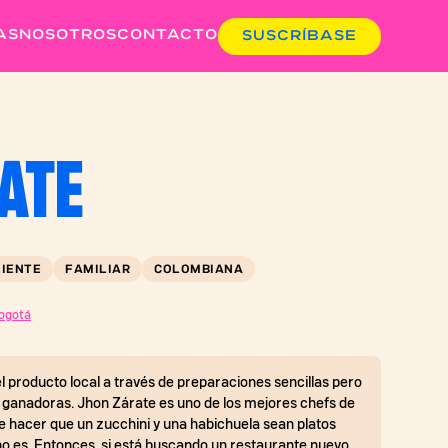
AS
NOSOTROS
CONTACTO
SUSCRÍBASE
ATE
IENTE
FAMILIAR
COLOMBIANA
Bogotá
l producto local a través de preparaciones sencillas pero
anadoras. Jhon Zárate es uno de los mejores chefs de
e hacer que un zucchini y una habichuela sean platos
o es. Entonces, si está buscando un restaurante nuevo