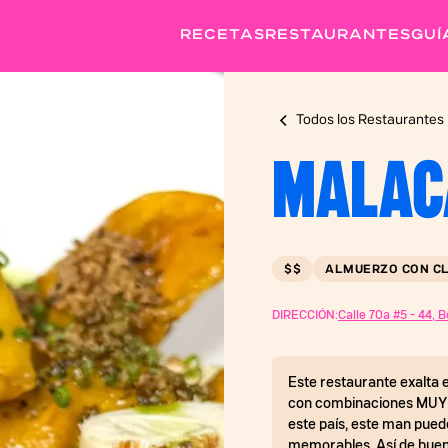
RECETAS
RESTAURANTES
GUÍ
Todos los Restaurantes
MALAC
$$
ALMUERZO CON CL
DIRECCIÓN:
Calle 70a #5 - 44, 
Este restaurante exalta e
con combinaciones MUY g
este país, este man pued
memorables. Así de buen