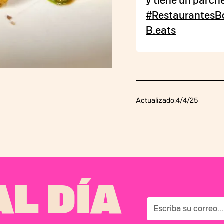
y tiene un parche
#RestaurantesB
B.eats
Actualizado:
4/4/25
L DÍA