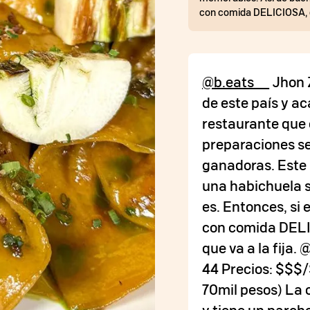
con comida DELICIOSA, de
@b.eats__
Jhon Z
de este país y a
restaurante que e
preparaciones s
ganadoras. Este
una habichuela 
es. Entonces, si
con comida DELI
que va a la fija.
44 Precios: $$$/
70mil pesos) La 