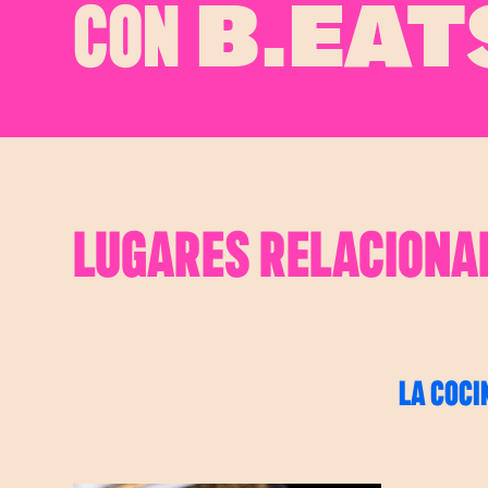
CON
B.EAT
LUGARES RELACIONA
LA COCI