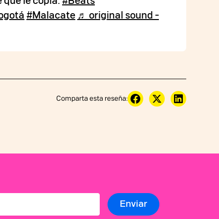
 que le copia.
#Beats
ogotá
#Malacate
♬ original sound -
Comparta esta reseña: