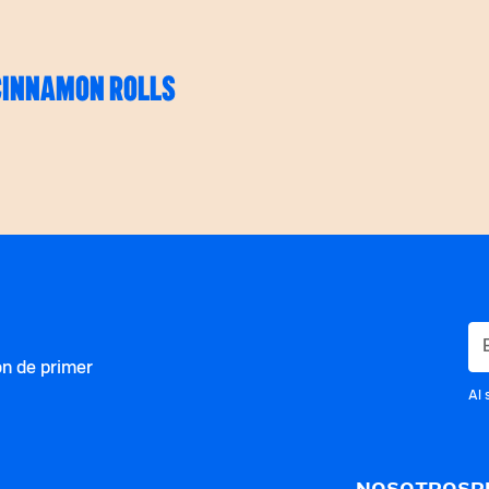
CINNAMON ROLLS
ón de primer
Al 