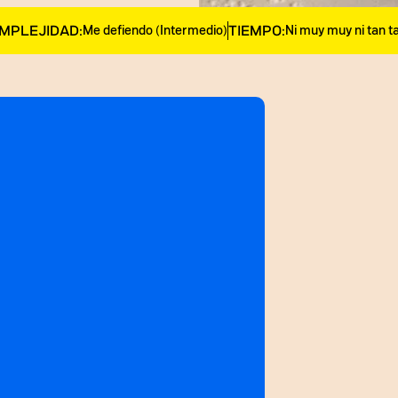
MPLEJIDAD:
TIEMPO:
Me defiendo (Intermedio)
Ni muy muy ni tan t
@b.eats
simpleme
como la 
mermelad
gringos y
Nosotros 
estas to
perfecta
postre, u
@manito