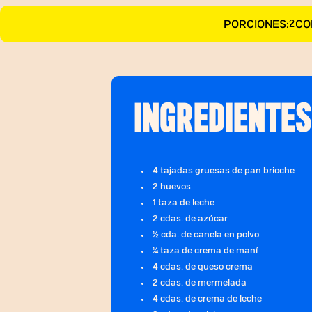
PORCIONES:
CO
2
INGREDIENTES
4 tajadas gruesas de pan brioche
2 huevos
1 taza de leche
2 cdas. de azúcar
½ cda. de canela en polvo
¼ taza de crema de maní
4 cdas. de queso crema
2 cdas. de mermelada
4 cdas. de crema de leche