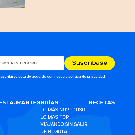
suscribirse está de acuerdo con nuestra
política de privacidad
ESTAURANTES
GUÍAS
RECETAS
LO MÁS NOVEDOSO
LO MÁS TOP
VIAJANDO SIN SALIR
DE BOGOTA