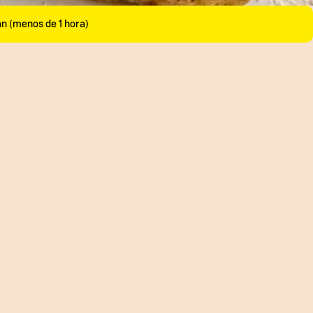
an (menos de 1 hora)
__
Hay combinaciones que
nte tienen mucho sentido:
crema de maní y la
a. Se la inventaron los
, pa qué, pero es deli.
la llevamos a otro nivel con
stadas francesas que son
s para un desayuno o un
sted verá.
batequierebien
♬ sonido